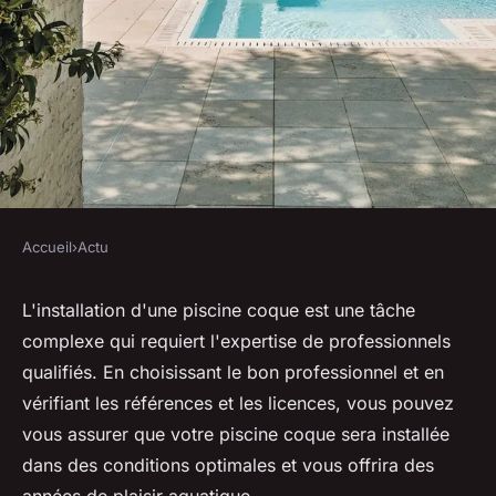
Accueil
›
Actu
ACTU
Installer des piscines coques :
L'installation d'une piscine coque est une tâche
complexe qui requiert l'expertise de professionnels
à qui s'adresser ?
qualifiés. En choisissant le bon professionnel et en
vérifiant les références et les licences, vous pouvez
antoine
•
5 octobre 2023
•
3 min de lecture
vous assurer que votre piscine coque sera installée
dans des conditions optimales et vous offrira des