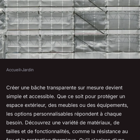
Accueil
›
Jardin
JARDIN
Créez votre bâche
Créer une bâche transparente sur mesure devient
simple et accessible. Que ce soit pour protéger un
transparente sur mesure en
espace extérieur, des meubles ou des équipements,
toute simplicité
les options personnalisables répondent à chaque
besoin. Découvrez une variété de matériaux, de
antoine
•
23 janvier 2025
•
5 min de lecture
tailles et de fonctionnalités, comme la résistance au