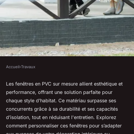
Accueil
›
Travaux
TRAVAUX
Découvrez des fenêtres en pvc
Les fenêtres en PVC sur mesure allient esthétique et
performance, offrant une solution parfaite pour
sur mesure pour un style
chaque style d’habitat. Ce matériau surpasse ses
unique
concurrents grâce à sa durabilité et ses capacités
d’isolation, tout en réduisant l'entretien. Explorez
antoine
•
19 mars 2025
•
6 min de lecture
comment personnaliser ces fenêtres pour s’adapter