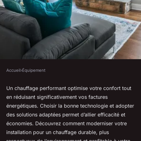
Accueil
›
Équipement
ÉQUIPEMENT
Chauffage performant :
Un chauffage performant optimise votre confort tout
en réduisant significativement vos factures
comment améliorer confort et
énergétiques. Choisir la bonne technologie et adopter
économies
des solutions adaptées permet d’allier efficacité et
économies. Découvrez comment moderniser votre
antoine
•
24 octobre 2025
•
9 min de lecture
installation pour un chauffage durable, plus