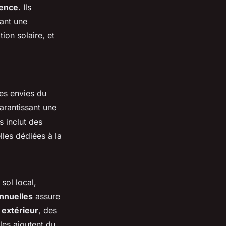
ience
. Ils
ant une
ion solaire, et
es envies du
arantissant une
s inclut des
lles dédiées à la
sol local,
nnuelles
assure
extérieur
, des
les ajoutent du