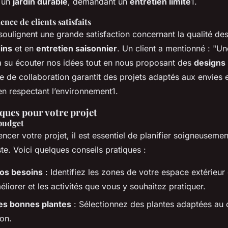
r un
jardin durable
, demandant un
entretien limité
1.
nce de clients satisfaits
 soulignent une grande satisfaction concernant la qualité de
dins
et en
entretien saisonnier
. Un client a mentionné : "U
 su écouter nos idées tout en nous proposant des
designs
e de collaboration garantit des projets adaptés aux envies 
 en respectant l’environnement1.
ques pour votre projet
 budget
er votre projet, il est essentiel de planifier soigneusement
ste. Voici quelques conseils pratiques :
vos besoins
: Identifiez les zones de votre espace extérieur
liorer et les activités que vous y souhaitez pratiquer.
les bonnes plantes
: Sélectionnez des plantes adaptées au c
ion.