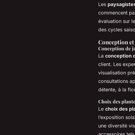
Les
paysagiste
commencent par 
évaluation sur l
des cycles sais
Conception et 
Conception de j
La
conception d
client. Les expe
visualisation pr
consultations ap
détente, à la fl
Choix des plante
Le
choix des pl
l’exposition sol
une diversité vis
accessoires tels