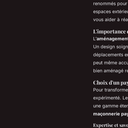
antoine
•
19 mars 2025
•
5 min de lecture
renommés pour 
espaces extérie
vous aider à réa
L'importance 
L’
aménagement 
Un design soigné
déplacements en
peut même accue
bien aménagé ren
Choix d'un pay
Pour transform
expérimenté. Le
une gamme étend
maçonnerie pa
Expertise et savo