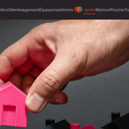
Déco
Déménagement
Équipement
Immo
Jardin
Maison
Piscine
Tr