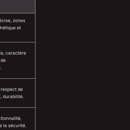
récise, zones
thétique et
le, caractère
 de
.
, respect de
 durabilité.
tionnalité,
 la sécurité.