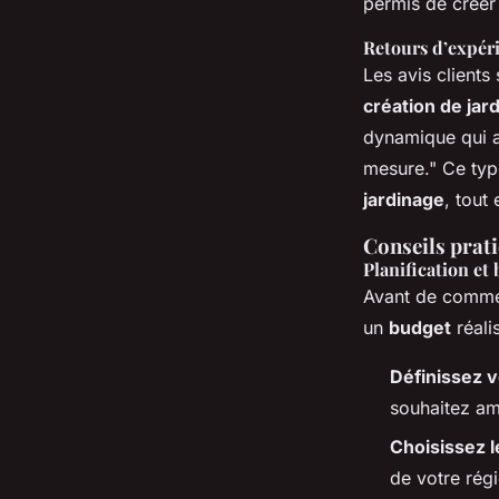
permis de crée
Retours d’expérie
Les avis clients
création de jar
dynamique qui a
mesure." Ce typ
jardinage
, tout
Conseils prati
Planification et
Avant de commenc
un
budget
réali
Définissez 
souhaitez amé
Choisissez 
de votre rég