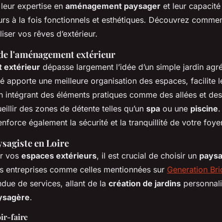
leur expertise en
aménagement paysager
et leur capacité
urs à la fois fonctionnels et esthétiques. Découvrez commen
liser vos rêves d’extérieur.
de l'aménagement extérieur
extérieur
dépasse largement l’idée d’un simple jardin agré
 apporte une meilleure organisation des espaces, facilite l
 intégrant des éléments pratiques comme des allées et des 
illir des zones de détente telles qu’un
spa
ou une
piscine
.
force également la sécurité et la tranquillité de votre foye
sagiste en Loire
er vos
espaces extérieurs
, il est crucial de choisir un
paysa
s entreprises comme celles mentionnées sur
Generation Bri
ue de services, allant de la
création de jardins
personnali
ysagère
.
ir-faire