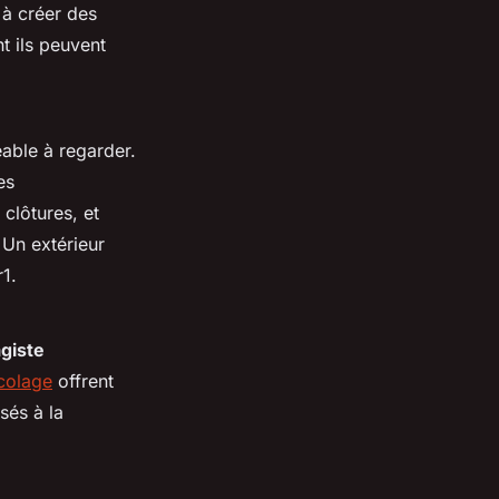
 à créer des
t ils peuvent
able à regarder.
es
clôtures, et
 Un extérieur
r1.
giste
colage
offrent
sés à la