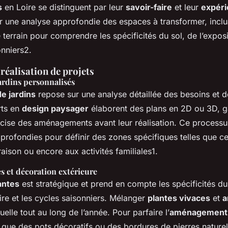
s
en Loire se distinguent par leur
savoir-faire
et leur
expér
une analyse approfondie des espaces à transformer, inclu
e terrain pour comprendre les spécificités du sol, de l’exposit
onniers2.
réalisation de projets
ardins personnalisés
e jardins
repose sur une analyse détaillée des besoins et d
rts en
design paysager
élaborent des plans en 2D ou 3D, g
écise des aménagements avant leur réalisation. Ce processu
profondies pour définir des zones spécifiques telles que ce
oraison ou encore aux activités familiales1.
s et décoration extérieure
antes
est stratégique et prend en compte les spécificités du 
aire et les cycles saisonniers. Mélanger
plantes vivaces
et
a
uelle tout au long de l’année. Pour parfaire l’
aménagement 
 que des pots décoratifs ou des bordures de pierres naturel