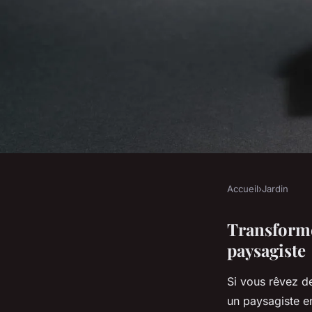
Accueil
›
Jardin
JARDIN
Transformez vos esp
Transforme
paysagiste
loire avec un paysag
Si vous rêvez de
un paysagiste en