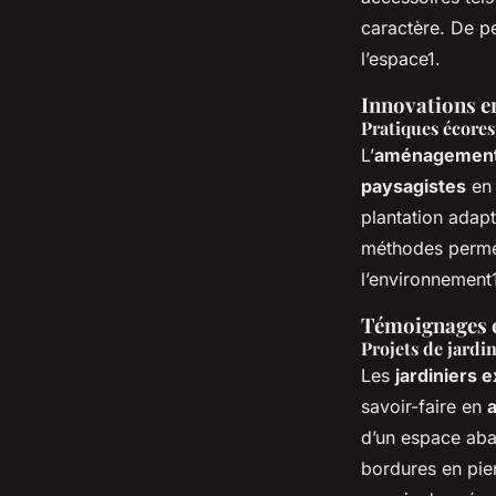
caractère. De p
l’espace1.
Innovations e
Pratiques écore
L’
aménagement
paysagistes
en 
plantation adapté
méthodes perme
l’environnement
Témoignages et
Projets de jardi
Les
jardiniers 
savoir-faire en
d’un espace aba
bordures en pier