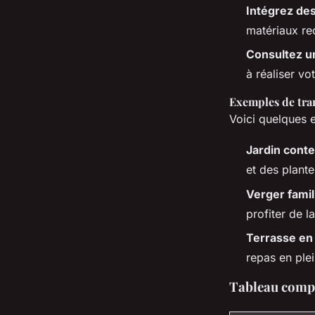
Intégrez de
matériaux re
Consultez u
à réaliser vo
Exemples de tra
Voici quelques 
Jardin cont
et des plante
Verger famil
profiter de l
Terrasse en 
repas en ple
Tableau compar