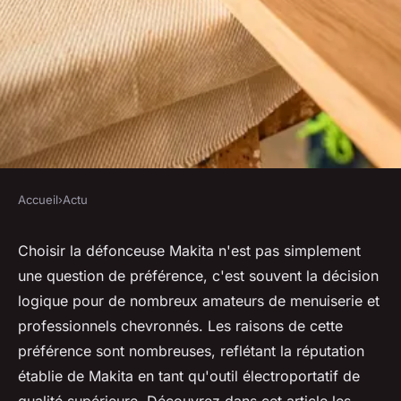
Accueil
›
Actu
ACTU
Les raisons évidentes de
Choisir la défonceuse Makita n'est pas simplement
une question de préférence, c'est souvent la décision
choisir la défonceuse Makita.
logique pour de nombreux amateurs de menuiserie et
professionnels chevronnés. Les raisons de cette
antoine
•
25 janvier 2024
•
2 min de lecture
préférence sont nombreuses, reflétant la réputation
établie de Makita en tant qu'outil électroportatif de